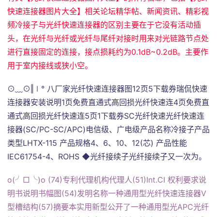
快速连接器图片大全】相关论坛精华帖、新闻资讯、精彩视
频冷接子与光纤快速连接器的区别主要在于它没有活动插
头，在光纤与光纤或光纤与尾纤对接时用来对光链路节点处
进行直接固定的连接，接点损耗约为0.1dB~0.2dB。主要作
用于室内接线或狭小空。
⊙﹏⊙‖∣° 八厂家光纤快速连接器图12页5下载券瑞侃快速
连接器安装说明1页免费直通式高回损光纤快速连4页免费直
通式高回损光纤快速连5页1下载券SC光纤快速光纤快速连
接器(SC/PC-SC/APC)电信级、广电级产品名称冷接子产品
类型LHTX-115 产品规格4、6、10、12(芯) 产品性能
IEC61754-4、ROHS ◆光纤接续子光纤接续子又一次为。
o(╯□╰)o (74)专利代理机构代理人(51)Int.CI 权利要求说
明书说明书幅图(54)发明名称一种通用型光纤快速连接器V
型槽结构(57)摘要本实用新型公开了一种通用型光APC光纤